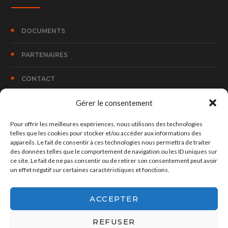
DOCUMENTS
PARTENAIRES
CONTACT
Gérer le consentement
CONTACT
Pour offrir les meilleures expériences, nous utilisons des technologies
telles que les cookies pour stocker et/ou accéder aux informations des
appareils. Le fait de consentir à ces technologies nous permettra de traiter
100, Rue Bombouaka 14 B.P. 170 Lomé – TOGO
des données telles que le comportement de navigation ou les ID uniques sur
ce site. Le fait de ne pas consentir ou de retirer son consentement peut avoir
un effet négatif sur certaines caractéristiques et fonctions.
hed@hedconsult.net
+228 90 37 73 30
ACCEPTER
REFUSER