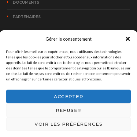
DOCUMENTS
PARTENAIRES
CONTACT
Gérer le consentement
Pour offrir les meilleures expériences, nous utilisons des technologies
CONTACT
telles que les cookies pour stocker et/ou accéder aux informations des
appareils. Le fait de consentir à ces technologies nous permettra de traiter
des données telles que le comportement de navigation ou les ID uniques sur
100, Rue Bombouaka 14 B.P. 170 Lomé – TOGO
ce site. Le fait de ne pas consentir ou de retirer son consentement peut avoir
un effet négatif sur certaines caractéristiques et fonctions.
hed@hedconsult.net
ACCEPTER
+228 90 37 73 30
REFUSER
VOIR LES PRÉFÉRENCES
©2022-2026
HEDCONSULT.
ALL RIGHTS RESERVED |
POWERED BY
HOVON SOUKOU