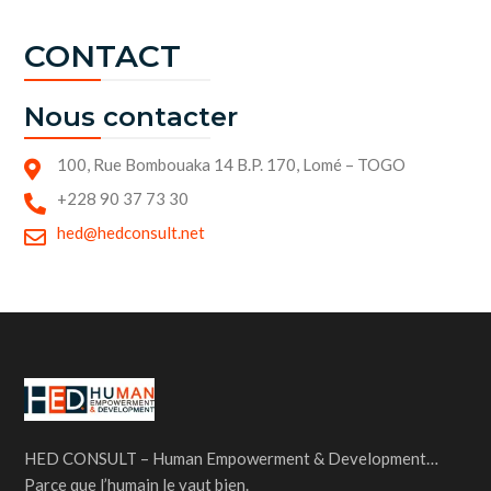
CONTACT
Nous contacter
100, Rue Bombouaka 14 B.P. 170, Lomé – TOGO
+228 90 37 73 30
hed@hedconsult.net
HED CONSULT – Human Empowerment & Development…
Parce que l’humain le vaut bien.