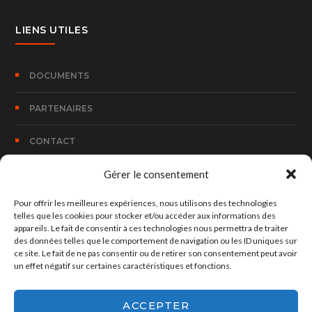
LIENS UTILES
DOCUMENTS
PARTENAIRES
CONTACT
Gérer le consentement
CONTACT
Pour offrir les meilleures expériences, nous utilisons des technologies
telles que les cookies pour stocker et/ou accéder aux informations des
appareils. Le fait de consentir à ces technologies nous permettra de traiter
100, Rue Bombouaka 14 B.P. 170 Lomé – TOGO
des données telles que le comportement de navigation ou les ID uniques sur
ce site. Le fait de ne pas consentir ou de retirer son consentement peut avoir
un effet négatif sur certaines caractéristiques et fonctions.
hed@hedconsult.net
+228 90 37 73 30
ACCEPTER