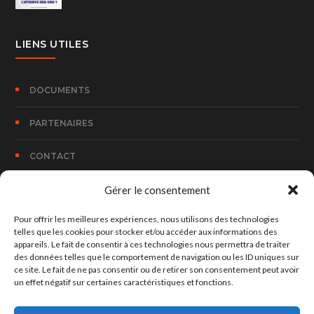
LIENS UTILES
DOCUMENTS
PARTENAIRES
CONTACT
Gérer le consentement
CONTACT
Pour offrir les meilleures expériences, nous utilisons des technologies
telles que les cookies pour stocker et/ou accéder aux informations des
appareils. Le fait de consentir à ces technologies nous permettra de traiter
100, Rue Bombouaka 14 B.P. 170 Lomé – TOGO
des données telles que le comportement de navigation ou les ID uniques sur
ce site. Le fait de ne pas consentir ou de retirer son consentement peut avoir
un effet négatif sur certaines caractéristiques et fonctions.
hed@hedconsult.net
+228 90 37 73 30