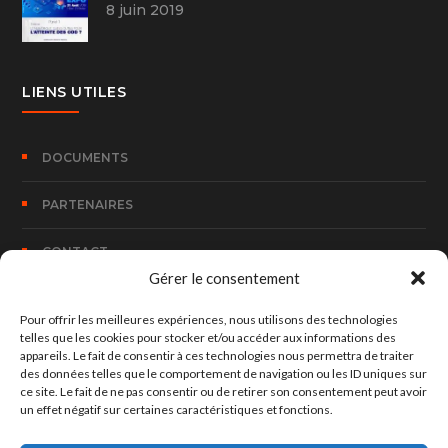
8 juin 2019
LIENS UTILES
DOCUMENTS
PARTENAIRES
CONTACT
Gérer le consentement
Pour offrir les meilleures expériences, nous utilisons des technologies
CONTACT
telles que les cookies pour stocker et/ou accéder aux informations des
appareils. Le fait de consentir à ces technologies nous permettra de traiter
des données telles que le comportement de navigation ou les ID uniques sur
100, Rue Bombouaka 14 B.P. 170 Lomé – TOGO
ce site. Le fait de ne pas consentir ou de retirer son consentement peut avoir
un effet négatif sur certaines caractéristiques et fonctions.
hed@hedconsult.net