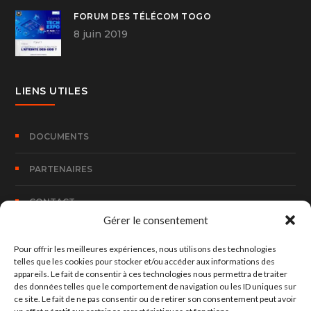
FORUM DES TÉLÉCOM TOGO
8 juin 2019
LIENS UTILES
DOCUMENTS
PARTENAIRES
CONTACT
Gérer le consentement
Pour offrir les meilleures expériences, nous utilisons des technologies
CONTACT
telles que les cookies pour stocker et/ou accéder aux informations des
appareils. Le fait de consentir à ces technologies nous permettra de traiter
des données telles que le comportement de navigation ou les ID uniques sur
100, Rue Bombouaka 14 B.P. 170 Lomé – TOGO
ce site. Le fait de ne pas consentir ou de retirer son consentement peut avoir