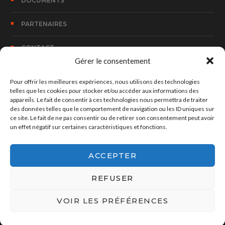
DOCUMENTS
PARTENAIRES
CONTACT
Gérer le consentement
Pour offrir les meilleures expériences, nous utilisons des technologies
CONTACT
telles que les cookies pour stocker et/ou accéder aux informations des
appareils. Le fait de consentir à ces technologies nous permettra de traiter
des données telles que le comportement de navigation ou les ID uniques sur
100, Rue Bombouaka 14 B.P. 170 Lomé – TOGO
ce site. Le fait de ne pas consentir ou de retirer son consentement peut avoir
un effet négatif sur certaines caractéristiques et fonctions.
hed@hedconsult.net
ACCEPTER
+228 90 37 73 30
REFUSER
VOIR LES PRÉFÉRENCES
©2022-2026
HEDCONSULT.
ALL RIGHTS RESERVED |
POWERED BY
HOVON SOUKOU