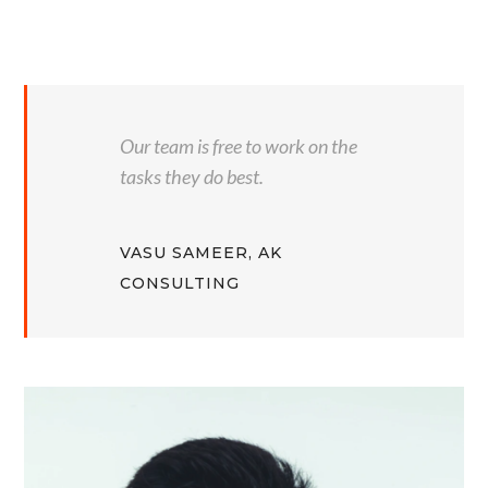
Our team is free to work on the
tasks they do best.
VASU SAMEER, AK
CONSULTING