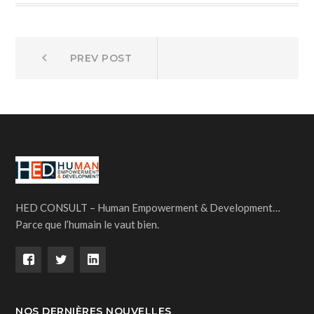
Navigation
Prev
PREV POST
post:
de
l’article
HED CONSULT – Human Empowerment & Development…
Parce que l’humain le vaut bien.
NOS DERNIÈRES NOUVELLES