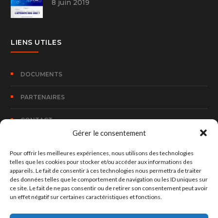
8 juin 2019
LIENS UTILES
DOCUMENTS
PARTENAIRES
CONTACT
Gérer le consentement
Pour offrir les meilleures expériences, nous utilisons des technologies
CONTACT
telles que les cookies pour stocker et/ou accéder aux informations des
appareils. Le fait de consentir à ces technologies nous permettra de traiter
des données telles que le comportement de navigation ou les ID uniques sur
100, Rue Bombouaka 14 B.P. 170 Lomé – TOGO
ce site. Le fait de ne pas consentir ou de retirer son consentement peut avoir
un effet négatif sur certaines caractéristiques et fonctions.
hed@hedconsult.net