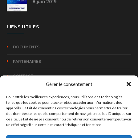
8 juin 2019
LIENS UTILES
DOCUMENTS
PARTENAIRES
CONTACT
Gérer le consentement
Pour offrir les meilleures expériences, nous utilisons des technologies
CONTACT
telles que les cookies pour stocker et/ou accéder aux informations des
appareils. Le fait de consentir à ces technologies nous permettra de traiter
des données telles que le comportement de navigation ou les ID uniques sur
100, Rue Bombouaka 14 B.P. 170 Lomé – TOGO
ce site. Le fait de ne pas consentir ou de retirer son consentement peut avoir
un effet négatif sur certaines caractéristiques et fonctions.
hed@hedconsult.net